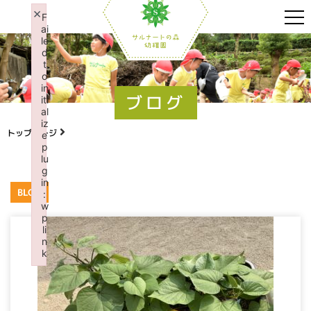
×
F
ai
le
d
t
o
in
ブログ
iti
al
iz
トップページ
e
p
lu
g
in
BLOG
:
w
p
li
n
k
Failed to initialize plugin: wplink