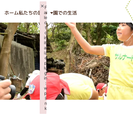
×
F
ホーム
私たちの思い
園での生活
ai
le
d
t
o
in
iti
al
iz
e
p
lu
g
in
:
w
p
li
n
k
Failed to initialize plugin: wplink