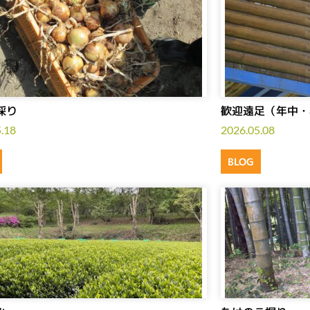
採り
歓迎遠足（年中・
.18
2026.05.08
BLOG