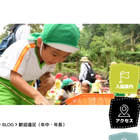
BLOG
歓迎遠足（年中・年長）