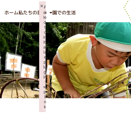
×
F
ホーム
私たちの思い
園での生活
ai
le
d
t
o
in
iti
al
iz
e
p
lu
g
in
:
w
p
li
n
k
Failed to initialize plugin: wplink