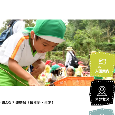
BLOG
運動会（最年少・年少）